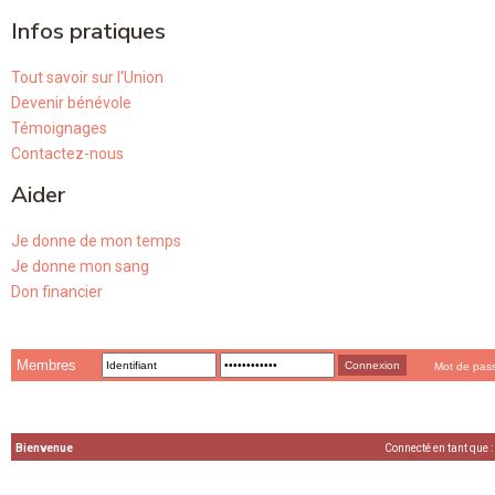
Infos pratiques
Tout savoir sur l'Union
Devenir bénévole
Témoignages
Contactez-nous
Aider
Je donne de mon temps
Je donne mon sang
Don financier
Membres
Mot de pas
Bienvenue
Connecté en tant que :