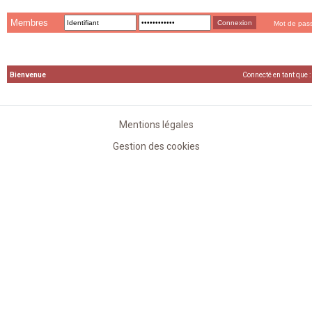
Membres
Mot de pas
Bienvenue
Connecté en tant que :
Mentions légales
Gestion des cookies