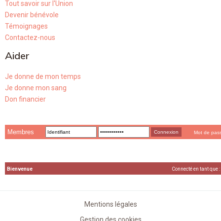
Tout savoir sur l'Union
Devenir bénévole
Témoignages
Contactez-nous
Aider
Je donne de mon temps
Je donne mon sang
Don financier
Membres
Mot de pas
Bienvenue
Connecté en tant que :
Mentions légales
Gestion des cookies