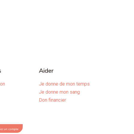
s
Aider
ion
Je donne de mon temps
Je donne mon sang
Don financier
éer un compte