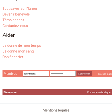
Tout savoir sur l'Union
Devenir bénévole
Témoignages
Contactez-nous
Aider
Je donne de mon temps
Je donne mon sang
Don financier
Membres
Mot de pas
Bienvenue
Connecté en tant que :
Mentions légales