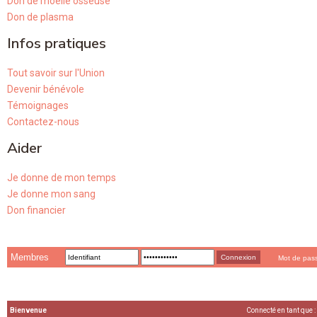
Don de moelle osseuse
Don de plasma
Infos pratiques
Tout savoir sur l'Union
Devenir bénévole
Témoignages
Contactez-nous
Aider
Je donne de mon temps
Je donne mon sang
Don financier
Membres
Mot de pas
Bienvenue
Connecté en tant que :