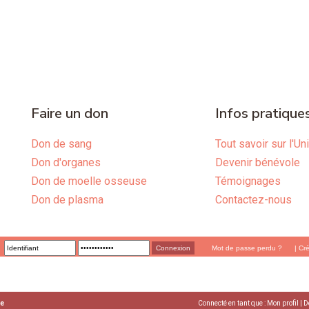
Faire un don
Infos pratique
Don de sang
Tout savoir sur l'Un
Don d'organes
Devenir bénévole
Don de moelle osseuse
Témoignages
Don de plasma
Contactez-nous
Mot de passe perdu ?
|
Cr
ue
Connecté en tant que :
Mon profil
|
D