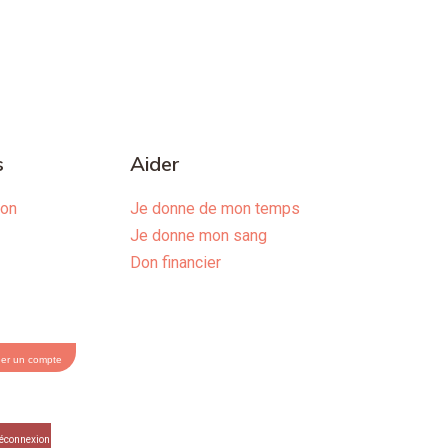
s
Aider
ion
Je donne de mon temps
Je donne mon sang
Don financier
éer un compte
éconnexion