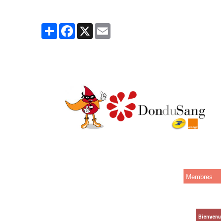
Partager
Facebook
X
Email
Membres
Bienven