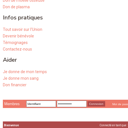
Don de moelle osseuse
Don de plasma
Infos pratiques
Tout savoir sur l'Union
Devenir bénévole
Témoignages
Contactez-nous
Aider
Je donne de mon temps
Je donne mon sang
Don financier
Membres
Mot de pas
Bienvenue
Connecté en tant que :