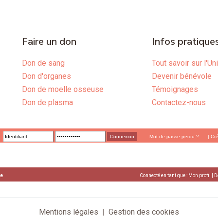
Faire un don
Infos pratique
Don de sang
Tout savoir sur l'Un
Don d'organes
Devenir bénévole
Don de moelle osseuse
Témoignages
Don de plasma
Contactez-nous
Mot de passe perdu ?
|
Cr
ue
Connecté en tant que :
Mon profil
|
D
Mentions légales
Gestion des cookies