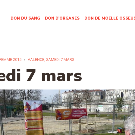
DON DU SANG
DON D'ORGANES
DON DE MOELLE OSSEU
 FEMME 2015
VALENCE, SAMEDI 7 MARS
edi 7 mars