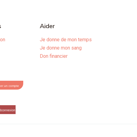
s
Aider
ion
Je donne de mon temps
Je donne mon sang
Don financier
éer un compte
éconnexion