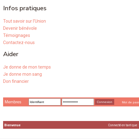
Infos pratiques
Tout savoir sur l'Union
Devenir bénévole
Témoignages
Contactez-nous
Aider
Je donne de mon temps
Je donne mon sang
Don financier
Membres
Mot de pas
Bienvenue
Connecté en tant que :