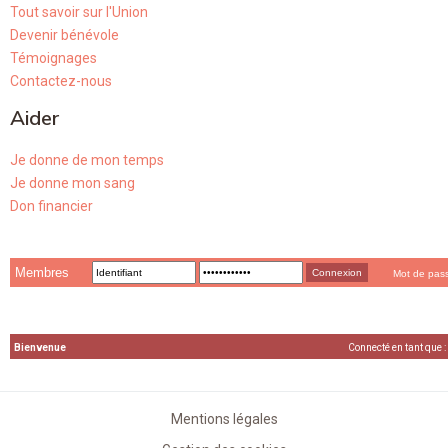
Tout savoir sur l'Union
Devenir bénévole
Témoignages
Contactez-nous
Aider
Je donne de mon temps
Je donne mon sang
Don financier
Membres
Mot de pas
Bienvenue
Connecté en tant que :
Mentions légales