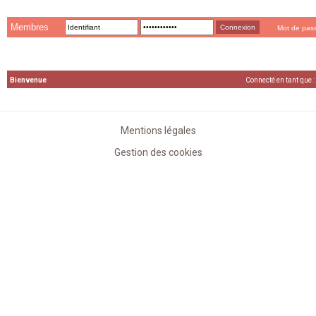
Membres
Mot de pas
Bienvenue
Connecté en tant que :
Mentions légales
Gestion des cookies