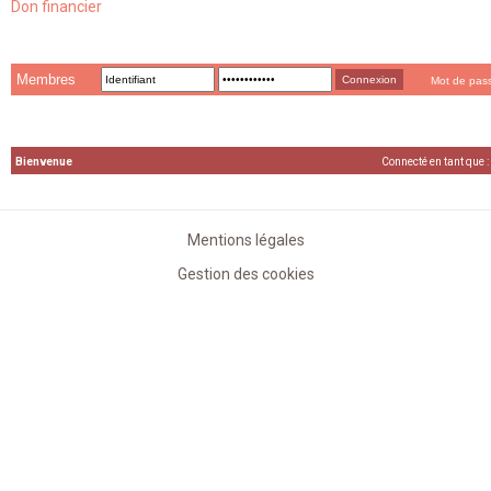
Don financier
Membres
Mot de pas
Bienvenue
Connecté en tant que :
Mentions légales
Gestion des cookies