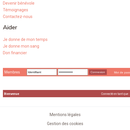
Devenir bénévole
Témoignages
Contactez-nous
Aider
Je donne de mon temps
Je donne mon sang
Don financier
Membres
Mot de pas
Bienvenue
Connecté en tant que :
Mentions légales
Gestion des cookies