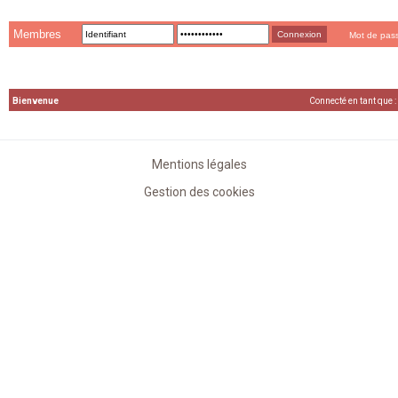
Membres
Mot de pas
Bienvenue
Connecté en tant que :
Mentions légales
Gestion des cookies