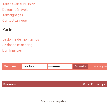
Tout savoir sur l'Union
Devenir bénévole
Témoignages
Contactez-nous
Aider
Je donne de mon temps
Je donne mon sang
Don financier
Membres
Mot de pas
Bienvenue
Connecté en tant que :
Mentions légales