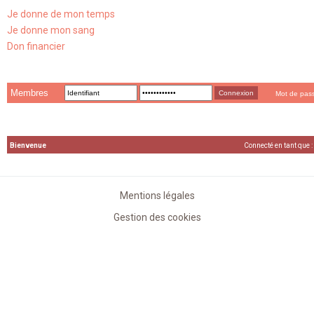
Je donne de mon temps
Je donne mon sang
Don financier
Membres
Mot de pas
Bienvenue
Connecté en tant que :
Mentions légales
Gestion des cookies