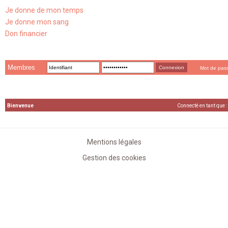
Je donne de mon temps
Je donne mon sang
Don financier
Membres
Mot de pas
Bienvenue
Connecté en tant que :
Mentions légales
Gestion des cookies